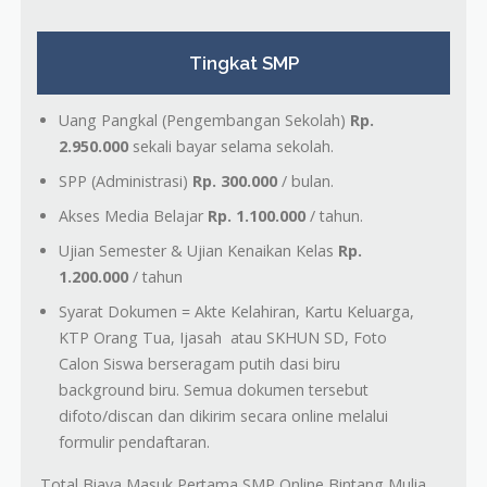
Tingkat SMP
Uang Pangkal (Pengembangan Sekolah)
Rp.
2.950.000
sekali bayar selama sekolah.
SPP (Administrasi)
Rp. 300.000
/ bulan.
Akses Media Belajar
Rp. 1.100.000
/ tahun.
Ujian Semester & Ujian Kenaikan Kelas
Rp.
1.200.000
/ tahun
Syarat Dokumen = Akte Kelahiran, Kartu Keluarga,
KTP Orang Tua, Ijasah atau SKHUN SD, Foto
Calon Siswa berseragam putih dasi biru
background biru. Semua dokumen tersebut
difoto/discan dan dikirim secara online melalui
formulir pendaftaran.
Total Biaya Masuk Pertama SMP Online Bintang Mulia