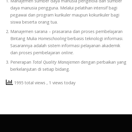
Manajemen sumber daya manusia pengelola dan sumber
daya manusia pengguna. Melalui pelatihan intensif bagi
pegawai dan program kurikuler maupun kokurikuler bagi
siswa beserta orang tua.
Manajemen sarana – prasarana dan proses pembelajaran
Bintang Mulia
Homeschooling
berbasis teknologi informasi.
Sasarannya adalah sistem informasi pelayanan akademik
dan proses pembelajaran
online
.
Penerapan
Total Quality Manajemen
dengan perbaikan yang
berkelanjutan di setiap bidang.
1995 total views
, 1 views today