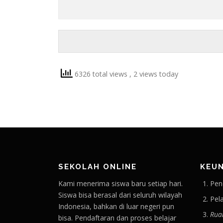
6326 total views
, 2 views today
SEKOLAH ONLINE
KEU
Kami menerima siswa baru setiap hari.
Pen
Siswa bisa berasal dari seluruh wilayah
Pel
Indonesia, bahkan di luar negeri pun
Rua
bisa. Pendaftaran dan proses belajar