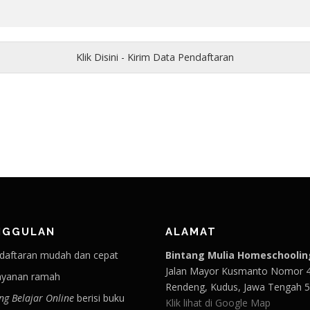
Klik Disini - Kirim Data Pendaftaran
NGGULAN
ALAMAT
daftaran mudah dan cepat
Bintang Mulia Homeschoolin
Jalan Mayor Kusmanto Nomor 4
ayanan ramah
Rendeng, Kudus, Jawa Tengah 5
ng Belajar Online
berisi buku
Klik lihat di Google Map