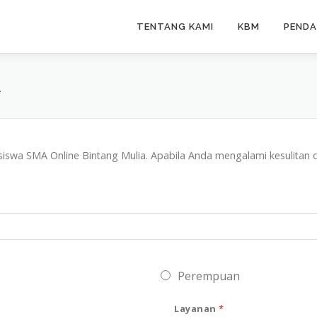
TENTANG KAMI
KBM
PEND
A
n siswa SMA Online Bintang Mulia. Apabila Anda mengalami kesulitan d
Perempuan
Layanan
*