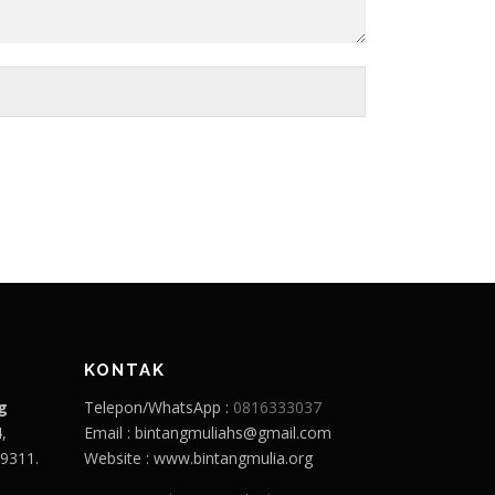
KONTAK
g
Telepon/WhatsApp :
0816333037
,
Email : bintangmuliahs@gmail.com
9311.
Website : www.bintangmulia.org