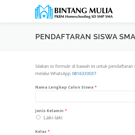
Lompat
ke
konten
PENDAFTARAN SISWA SM
Silakan isi formulir di bawah ini untuk pendaftara
melalui WhatsApp
0816333037
Nama Lengkap Calon Siswa
*
Jenis Kelamin
*
Laki-laki
Kelas
*