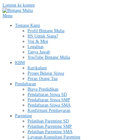
Lompat ke konten
Menu
Tentang Kami
Profil Bintang Mulia
HS Untuk Siapa?
Visi & Misi
Legalitas
Tanya Jawab
YouTube Bintang Mulia
KBM
Kurikulum
Proses Belajar Siswa
Peran Orang Tua
Pendaftaran
Biaya Pendidikan
Pendaftaran Siswa SD
Pendaftaran Siswa SMP
Pendaftaran Siswa SMA
Konfirmasi Pembayaran
Parenting
Pelatihan Parenting SD
Pelatihan Parenting SMP
Pelatihan Parenting SMA
Layanan Konsultasi Parenting